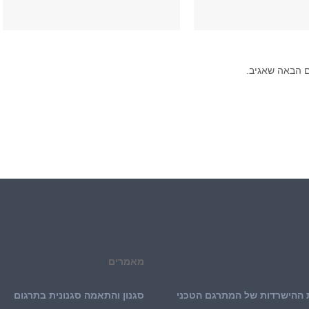
 הבאה שאגיב.
מאמרים
ההישרדות של המתרגם הטכני
סגנון והתאמה סגנונית בתרגום