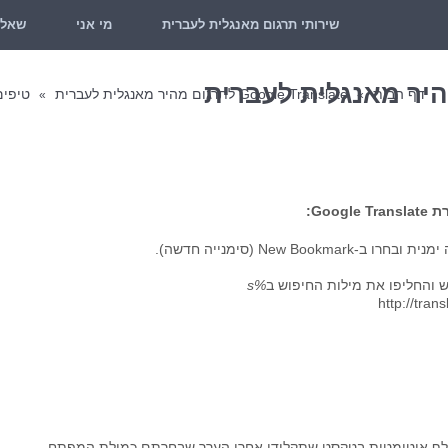
שירותי תרגום מאנגלית לעברית
מי אני
שאלו
דף הבית
Google Translate לתרגום מהיר מאנגלית לעברית
טיפים
»
»
Go:
%s
י "%s" יוחלף אוטומטית בטקסט שתקלידו אחרי הערך שבחרתם כמילת המפתח